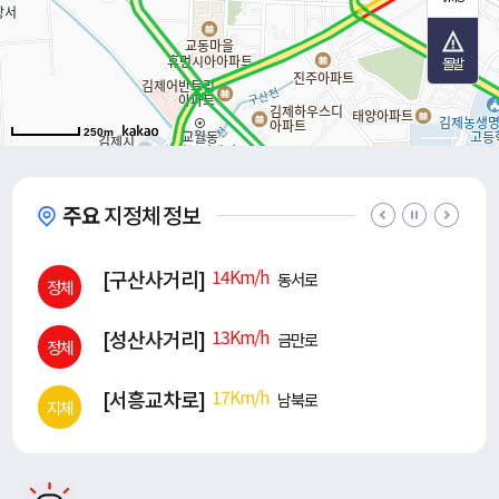
돌발
250m
주요
지정체 정보
[구산사거리]
14Km/h
동서로
정체
[성산사거리]
13Km/h
금만로
정체
[서흥교차로]
17Km/h
남북로
지체
[시청사거리]
24Km/h
남북로
지체